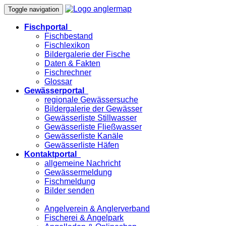
Toggle navigation
Fischportal
Fischbestand
Fischlexikon
Bildergalerie der Fische
Daten & Fakten
Fischrechner
Glossar
Gewässerportal
regionale Gewässersuche
Bildergalerie der Gewässer
Gewässerliste Stillwasser
Gewässerliste Fließwasser
Gewässerliste Kanäle
Gewässerliste Häfen
Kontaktportal
allgemeine Nachricht
Gewässermeldung
Fischmeldung
Bilder senden
Angelverein & Anglerverband
Fischerei & Angelpark