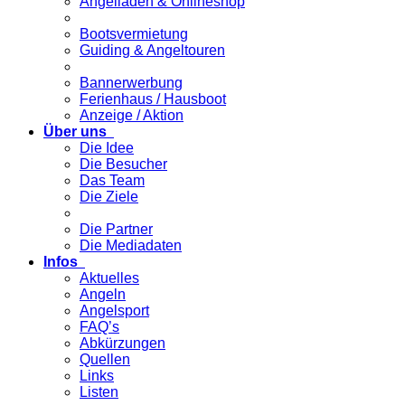
Angelladen & Onlineshop
Bootsvermietung
Guiding & Angeltouren
Bannerwerbung
Ferienhaus / Hausboot
Anzeige / Aktion
Über uns
Die Idee
Die Besucher
Das Team
Die Ziele
Die Partner
Die Mediadaten
Infos
Aktuelles
Angeln
Angelsport
FAQ’s
Abkürzungen
Quellen
Links
Listen