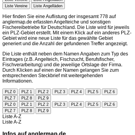
Liste Vereine
Liste Angelläden
Hier finden Sie eine Auflistung der insgesamt 778 auf
anglermap.de
erfassten Angelteiche und sonstigen
Fischereibetriebe für Deutschland. Die Liste wird für jeweils
ein PLZ-Gebiet erstellt. Mit einem Klick auf ein anderes PLZ-
Gebiet wird eine neue Liste für das gewählte Gebiet
generiert und die Anzahl der gefundenen Treffer angezeigt.
Die Liste enthält neben dem Namen Angaben zum Typ des
Eintrages (z.B. Angelteich, Fischzucht, Berufsfischer,
Fischverarbeitung) und die jeweilige Ortslage der Firma.
Durch Klicken auf einen der Namen gelangen Sie zum
entsprechenden Steckbrief mit weitergehenden
Informationen.
PLZ 0
PLZ 1
PLZ 2
PLZ 3
PLZ 4
PLZ 5
PLZ 6
PLZ 7
PLZ 8
PLZ 9
PLZ 0
PLZ 1
PLZ 2
PLZ 3
PLZ 4
PLZ 5
PLZ 6
PLZ 7
PLZ 8
PLZ 9
Liste A-Z
Liste A-Z
Infos auf
anglermap.de