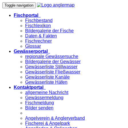
Toggle navigation
Fischportal
Fischbestand
Fischlexikon
Bildergalerie der Fische
Daten & Fakten
Fischrechner
Glossar
Gewässerportal
regionale Gewässersuche
Bildergalerie der Gewässer
Gewässerliste Stillwasser
Gewässerliste Fließwasser
Gewässerliste Kanäle
Gewässerliste Häfen
Kontaktportal
allgemeine Nachricht
Gewässermeldung
Fischmeldung
Bilder senden
Angelverein & Anglerverband
Fischerei & Angelpark