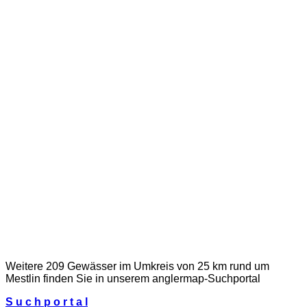
Weitere 209 Gewässer im Umkreis von 25 km rund um
Mestlin finden Sie in unserem
anglermap
-Suchportal
S u c h p o r t a l