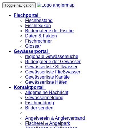
Toggle navigation
Fischportal
Fischbestand
Fischlexikon
Bildergalerie der Fische
Daten & Fakten
Fischrechner
Glossar
Gewässerportal
regionale Gewässersuche
Bildergalerie der Gewässer
Gewässerliste Stillwasser
Gewässerliste Fließwasser
Gewässerliste Kanäle
Gewässerliste Häfen
Kontaktportal
allgemeine Nachricht
Gewässermeldung
Fischmeldung
Bilder senden
Angelverein & Anglerverband
Fischerei & Angelpark