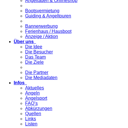
Angelladen & Onlineshop
Bootsvermietung
Guiding & Angeltouren
Bannerwerbung
Ferienhaus / Hausboot
Anzeige / Aktion
Über uns
Die Idee
Die Besucher
Das Team
Die Ziele
Die Partner
Die Mediadaten
Infos
Aktuelles
Angeln
Angelsport
FAQ’s
Abkürzungen
Quellen
Links
Listen