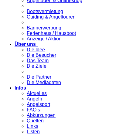
Angelladen & Onlineshop
Bootsvermietung
Guiding & Angeltouren
Bannerwerbung
Ferienhaus / Hausboot
Anzeige / Aktion
Über uns
Die Idee
Die Besucher
Das Team
Die Ziele
Die Partner
Die Mediadaten
Infos
Aktuelles
Angeln
Angelsport
FAQ’s
Abkürzungen
Quellen
Links
Listen