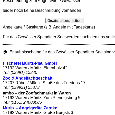
Beschreibung zum Angelrevier / Gewässer
leider noch keine Beschreibung vorhanden
Gewässer beschreiben
Angelkarte / Gastkarte (z.B. Angeln mit Tageskarte)
Für das Gewässer Spendiner See werden nach den uns vorli
🏠 Erlaubnisscheine für das Gewässer Spendiner See sind
v
Fischerei Müritz-Plau GmbH
17192 Waren / Müritz, Eldenholz 42
Tel: (03991) 15340
Zoo & Angelfachgeschäft
17207 Röbel / Müritz, Straße des Friedens 17
Tel: (039931) 55373
ambo – der Zoofachmarkt in Waren
17192 Waren / Müritz, Zum Pfennigsberg 5
Tel: (0151) 24008086
Müritz – Angelgeräte Zarnke
17192 Waren / Müritz, Große Burgstr. 3