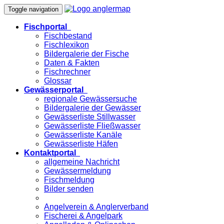
Toggle navigation
Fischportal
Fischbestand
Fischlexikon
Bildergalerie der Fische
Daten & Fakten
Fischrechner
Glossar
Gewässerportal
regionale Gewässersuche
Bildergalerie der Gewässer
Gewässerliste Stillwasser
Gewässerliste Fließwasser
Gewässerliste Kanäle
Gewässerliste Häfen
Kontaktportal
allgemeine Nachricht
Gewässermeldung
Fischmeldung
Bilder senden
Angelverein & Anglerverband
Fischerei & Angelpark