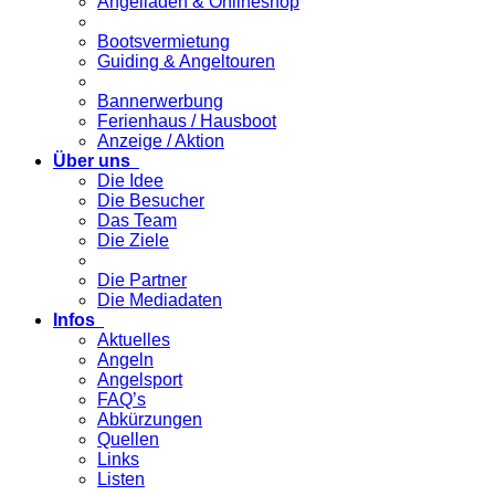
Angelladen & Onlineshop
Bootsvermietung
Guiding & Angeltouren
Bannerwerbung
Ferienhaus / Hausboot
Anzeige / Aktion
Über uns
Die Idee
Die Besucher
Das Team
Die Ziele
Die Partner
Die Mediadaten
Infos
Aktuelles
Angeln
Angelsport
FAQ’s
Abkürzungen
Quellen
Links
Listen