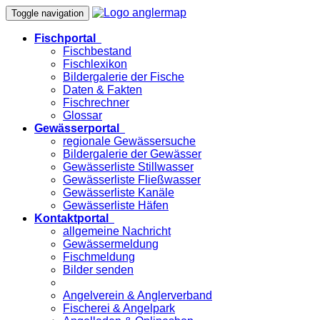
Toggle navigation
Fischportal
Fischbestand
Fischlexikon
Bildergalerie der Fische
Daten & Fakten
Fischrechner
Glossar
Gewässerportal
regionale Gewässersuche
Bildergalerie der Gewässer
Gewässerliste Stillwasser
Gewässerliste Fließwasser
Gewässerliste Kanäle
Gewässerliste Häfen
Kontaktportal
allgemeine Nachricht
Gewässermeldung
Fischmeldung
Bilder senden
Angelverein & Anglerverband
Fischerei & Angelpark