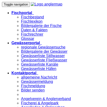
Toggle navigation
Fischportal
Fischbestand
Fischlexikon
Bildergalerie der Fische
Daten & Fakten
Fischrechner
Glossar
Gewässerportal
regionale Gewässersuche
Bildergalerie der Gewässer
Gewässerliste Stillwasser
Gewässerliste Fließwasser
Gewässerliste Kanäle
Gewässerliste Häfen
Kontaktportal
allgemeine Nachricht
Gewässermeldung
Fischmeldung
Bilder senden
Angelverein & Anglerverband
Fischerei & Angelpark