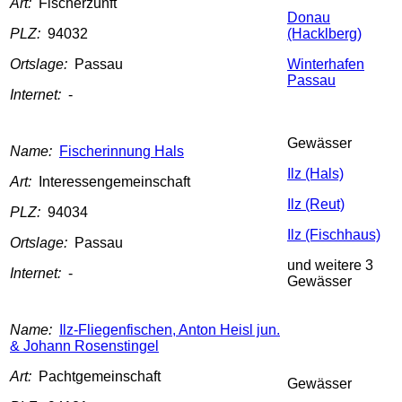
Art:
Fischerzunft
Donau
PLZ:
94032
(Hacklberg)
Ortslage:
Passau
Winterhafen
Passau
Internet:
-
Gewässer
Name:
Fischerinnung Hals
Ilz (Hals)
Art:
Interessengemeinschaft
Ilz (Reut)
PLZ:
94034
Ilz (Fischhaus)
Ortslage:
Passau
und weitere 3
Internet:
-
Gewässer
Name:
Ilz-Fliegenfischen, Anton Heisl jun.
& Johann Rosenstingel
Art:
Pachtgemeinschaft
Gewässer