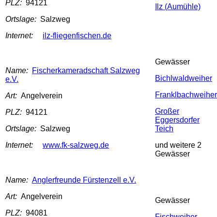
PLZ:
94121
Ilz (Aumühle)
Ortslage:
Salzweg
Internet:
ilz-fliegenfischen.de
Gewässer
Name:
Fischerkameradschaft Salzweg
Bichlwaldweiher
e.V.
Franklbachweiher
Art:
Angelverein
Großer
PLZ:
94121
Eggersdorfer
Ortslage:
Salzweg
Teich
Internet:
www.fk-salzweg.de
und weitere 2
Gewässer
Name:
Anglerfreunde Fürstenzell e.V.
Art:
Angelverein
Gewässer
PLZ:
94081
Fischweiher