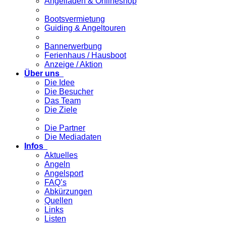
Angelladen & Onlineshop
Bootsvermietung
Guiding & Angeltouren
Bannerwerbung
Ferienhaus / Hausboot
Anzeige / Aktion
Über uns
Die Idee
Die Besucher
Das Team
Die Ziele
Die Partner
Die Mediadaten
Infos
Aktuelles
Angeln
Angelsport
FAQ’s
Abkürzungen
Quellen
Links
Listen