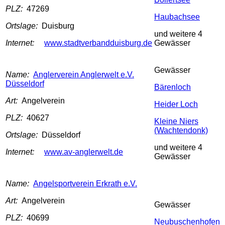
PLZ:
47269
Haubachsee
Ortslage:
Duisburg
und weitere 4
Internet:
www.stadtverbandduisburg.de
Gewässer
Gewässer
Name:
Anglerverein Anglerwelt e.V.
Düsseldorf
Bärenloch
Art:
Angelverein
Heider Loch
PLZ:
40627
Kleine Niers
(Wachtendonk)
Ortslage:
Düsseldorf
und weitere 4
Internet:
www.av-anglerwelt.de
Gewässer
Name:
Angelsportverein Erkrath e.V.
Art:
Angelverein
Gewässer
PLZ:
40699
Neubuschenhofen