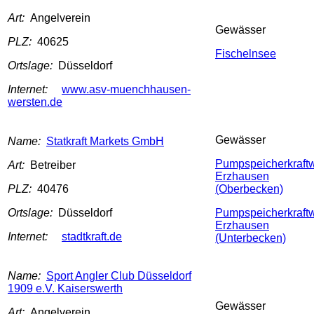
Art:
Angelverein
Gewässer
PLZ:
40625
Fischelnsee
Ortslage:
Düsseldorf
Internet:
www.asv-muenchhausen-
wersten.de
Gewässer
Name:
Statkraft Markets GmbH
Pumpspeicherkraft
Art:
Betreiber
Erzhausen
PLZ:
40476
(Oberbecken)
Ortslage:
Düsseldorf
Pumpspeicherkraft
Erzhausen
Internet:
stadtkraft.de
(Unterbecken)
Name:
Sport Angler Club Düsseldorf
1909 e.V. Kaiserswerth
Gewässer
Art:
Angelverein