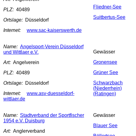
Fliedner-See
PLZ:
40489
Suitbertus-See
Ortslage:
Düsseldorf
Internet:
www.sac-kaiserswerth.de
Name:
Angelsport-Verein Düsseldorf
Gewässer
und Wittlaer e.V.
Gronensee
Art:
Angelverein
Grüner See
PLZ:
40489
Schwarzbach
Ortslage:
Düsseldorf
(Niederrhein)
Internet:
www.asv-duesseldorf-
(Ratingen)
wittlaer.de
Name:
Stadtverband der Sportfischer
Gewässer
1954 e.V. Duisburg
Blauer See
Art:
Anglerverband
Böllertsee