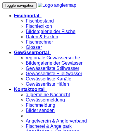
Toggle navigation
Fischportal
Fischbestand
Fischlexikon
Bildergalerie der Fische
Daten & Fakten
Fischrechner
Glossar
Gewässerportal
regionale Gewässersuche
Bildergalerie der Gewässer
Gewässerliste Stillwasser
Gewässerliste Fließwasser
Gewässerliste Kanäle
Gewässerliste Häfen
Kontaktportal
allgemeine Nachricht
Gewässermeldung
Fischmeldung
Bilder senden
Angelverein & Anglerverband
Fischerei & Angelpark