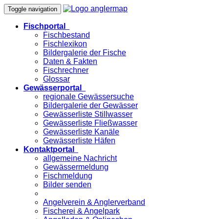
Toggle navigation
Fischportal
Fischbestand
Fischlexikon
Bildergalerie der Fische
Daten & Fakten
Fischrechner
Glossar
Gewässerportal
regionale Gewässersuche
Bildergalerie der Gewässer
Gewässerliste Stillwasser
Gewässerliste Fließwasser
Gewässerliste Kanäle
Gewässerliste Häfen
Kontaktportal
allgemeine Nachricht
Gewässermeldung
Fischmeldung
Bilder senden
Angelverein & Anglerverband
Fischerei & Angelpark