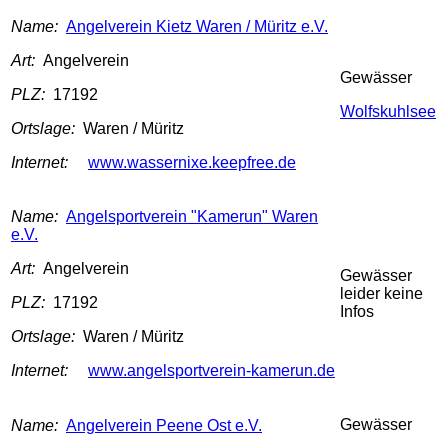
Name:
Angelverein Kietz Waren / Müritz e.V.
Art:
Angelverein
Gewässer
PLZ:
17192
Wolfskuhlsee
Ortslage:
Waren / Müritz
Internet:
www.wassernixe.keepfree.de
Name:
Angelsportverein "Kamerun" Waren
e.V.
Art:
Angelverein
Gewässer
leider keine
PLZ:
17192
Infos
Ortslage:
Waren / Müritz
Internet:
www.angelsportverein-kamerun.de
Gewässer
Name:
Angelverein Peene Ost e.V.