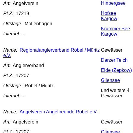
Hinbergsee
Art:
Angelverein
Hofsee
PLZ:
17219
Kargow
Ortslage:
Möllenhagen
Krummer See
Internet:
-
Kargow
Name:
Regionalanglerverband Röbel / Müritz
Gewässer
e.V.
Darzer Teich
Art:
Anglerverband
Elde (Zepkow)
PLZ:
17207
Gliensee
Ortslage:
Röbel / Müritz
und weitere 4
Internet:
-
Gewässer
Name:
Angelverein Angelfreunde Röbel e.V.
Art:
Angelverein
Gewässer
PLZ:
17207
Gliensee