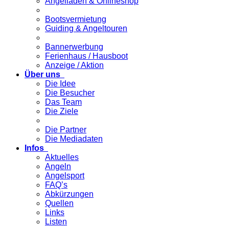
Angelladen & Onlineshop
Bootsvermietung
Guiding & Angeltouren
Bannerwerbung
Ferienhaus / Hausboot
Anzeige / Aktion
Über uns
Die Idee
Die Besucher
Das Team
Die Ziele
Die Partner
Die Mediadaten
Infos
Aktuelles
Angeln
Angelsport
FAQ’s
Abkürzungen
Quellen
Links
Listen