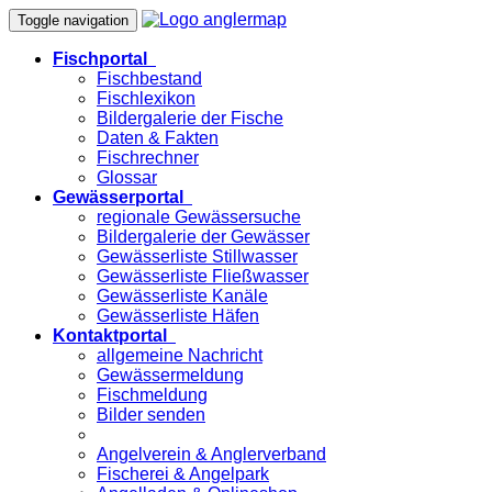
Toggle navigation
Fischportal
Fischbestand
Fischlexikon
Bildergalerie der Fische
Daten & Fakten
Fischrechner
Glossar
Gewässerportal
regionale Gewässersuche
Bildergalerie der Gewässer
Gewässerliste Stillwasser
Gewässerliste Fließwasser
Gewässerliste Kanäle
Gewässerliste Häfen
Kontaktportal
allgemeine Nachricht
Gewässermeldung
Fischmeldung
Bilder senden
Angelverein & Anglerverband
Fischerei & Angelpark