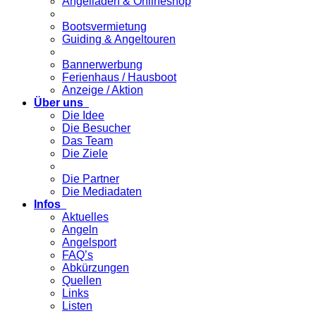
Angelladen & Onlineshop
Bootsvermietung
Guiding & Angeltouren
Bannerwerbung
Ferienhaus / Hausboot
Anzeige / Aktion
Über uns
Die Idee
Die Besucher
Das Team
Die Ziele
Die Partner
Die Mediadaten
Infos
Aktuelles
Angeln
Angelsport
FAQ’s
Abkürzungen
Quellen
Links
Listen