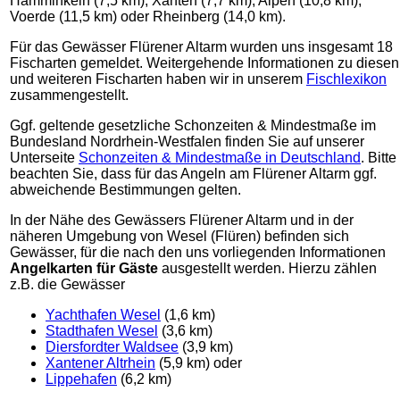
Hamminkeln (7,5 km), Xanten (7,7 km), Alpen (10,8 km),
Voerde (11,5 km) oder Rheinberg (14,0 km).
Für das Gewässer Flürener Altarm wurden uns insgesamt 18
Fischarten gemeldet. Weitergehende Informationen zu diesen
und weiteren Fischarten haben wir in unserem
Fischlexikon
zusammengestellt.
Ggf. geltende gesetzliche Schonzeiten & Mindestmaße im
Bundesland Nordrhein-Westfalen finden Sie auf unserer
Unterseite
Schonzeiten & Mindestmaße in Deutschland
. Bitte
beachten Sie, dass für das Angeln am Flürener Altarm ggf.
abweichende Bestimmungen gelten.
In der Nähe des Gewässers Flürener Altarm und in der
näheren Umgebung von Wesel (Flüren) befinden sich
Gewässer, für die nach den uns vorliegenden Informationen
Angelkarten für Gäste
ausgestellt werden. Hierzu zählen
z.B. die Gewässer
Yachthafen Wesel
(1,6 km)
Stadthafen Wesel
(3,6 km)
Diersfordter Waldsee
(3,9 km)
Xantener Altrhein
(5,9 km) oder
Lippehafen
(6,2 km)