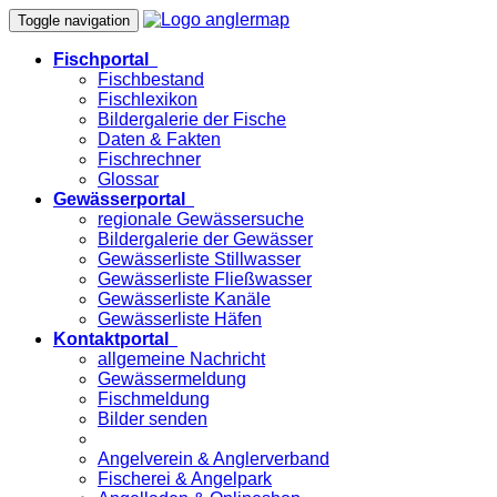
Toggle navigation
Fischportal
Fischbestand
Fischlexikon
Bildergalerie der Fische
Daten & Fakten
Fischrechner
Glossar
Gewässerportal
regionale Gewässersuche
Bildergalerie der Gewässer
Gewässerliste Stillwasser
Gewässerliste Fließwasser
Gewässerliste Kanäle
Gewässerliste Häfen
Kontaktportal
allgemeine Nachricht
Gewässermeldung
Fischmeldung
Bilder senden
Angelverein & Anglerverband
Fischerei & Angelpark