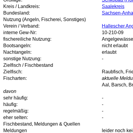
Kreis / Landkreis:
Saalekreis
Bundesland:
Sachsen-Anha
Nutzung (Angeln, Fischerei, Sonstiges)
Verein / Verband:
Hallescher Ang
interne Gew-Nr:
10-210-09
fischereiliche Nutzung:
Angelgewässe
Bootsangeln:
nicht erlaubt
Nachtangeln:
erlaubt
sonstige Nutzung:
-
Zielfisch / Fischbestand
Zielfisch:
Raubfisch, Fri
Fischarten:
aktuelle Meldu
Aal, Barsch, B
davon
sehr häufig:
-
häufig:
-
regelmäßig:
-
eher selten:
-
Fischbestand, Meldungen & Quellen
Meldungen
leider noch k