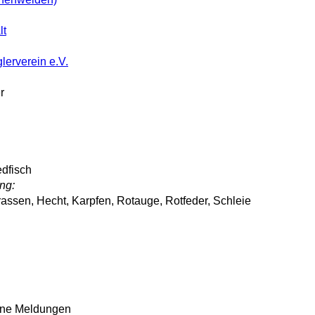
lt
lerverein e.V.
r
edfisch
ng:
rassen, Hecht, Karpfen, Rotauge, Rotfeder, Schleie
eine Meldungen