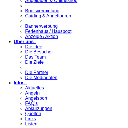
Angelladen & Onlineshop
Bootsvermietung
Guiding & Angeltouren
Bannerwerbung
Ferienhaus / Hausboot
Anzeige / Aktion
Über uns
Die Idee
Die Besucher
Das Team
Die Ziele
Die Partner
Die Mediadaten
Infos
Aktuelles
Angeln
Angelsport
FAQ’s
Abkürzungen
Quellen
Links
Listen