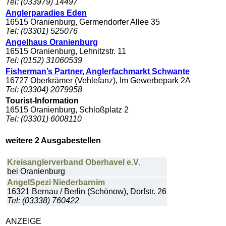
Tel: (033979) 14497
Anglerparadies Eden
16515 Oranienburg, Germendorfer Allee 35
Tel: (03301) 525076
Angelhaus Oranienburg
16515 Oranienburg, Lehnitzstr. 11
Tel: (0152) 31060539
Fisherman’s Partner, Anglerfachmarkt Schwante
16727 Oberkrämer (Vehlefanz), Im Gewerbepark 2A
Tel: (03304) 2079958
Tourist-Information
16515 Oranienburg, Schloßplatz 2
Tel: (03301) 6008110
weitere 2 Ausgabestellen
Kreisanglerverband Oberhavel e.V.
bei Oranienburg
AngelSpezi Niederbarnim
16321 Bernau / Berlin (Schönow), Dorfstr. 26
Tel: (03338) 760422
ANZEIGE