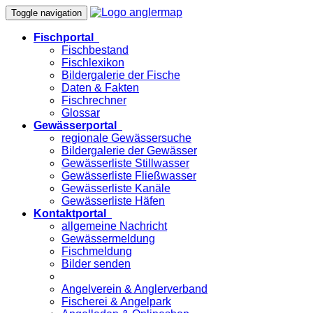
Toggle navigation
Fischportal
Fischbestand
Fischlexikon
Bildergalerie der Fische
Daten & Fakten
Fischrechner
Glossar
Gewässerportal
regionale Gewässersuche
Bildergalerie der Gewässer
Gewässerliste Stillwasser
Gewässerliste Fließwasser
Gewässerliste Kanäle
Gewässerliste Häfen
Kontaktportal
allgemeine Nachricht
Gewässermeldung
Fischmeldung
Bilder senden
Angelverein & Anglerverband
Fischerei & Angelpark