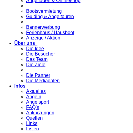
Angelladen & Onlineshop
Bootsvermietung
Guiding & Angeltouren
Bannerwerbung
Ferienhaus / Hausboot
Anzeige / Aktion
Über uns
Die Idee
Die Besucher
Das Team
Die Ziele
Die Partner
Die Mediadaten
Infos
Aktuelles
Angeln
Angelsport
FAQ’s
Abkürzungen
Quellen
Links
Listen