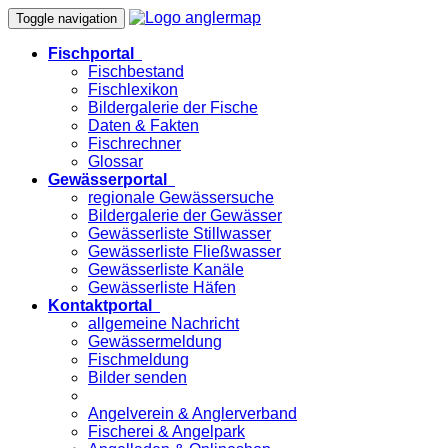
Toggle navigation
Fischportal
Fischbestand
Fischlexikon
Bildergalerie der Fische
Daten & Fakten
Fischrechner
Glossar
Gewässerportal
regionale Gewässersuche
Bildergalerie der Gewässer
Gewässerliste Stillwasser
Gewässerliste Fließwasser
Gewässerliste Kanäle
Gewässerliste Häfen
Kontaktportal
allgemeine Nachricht
Gewässermeldung
Fischmeldung
Bilder senden
Angelverein & Anglerverband
Fischerei & Angelpark