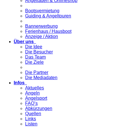
Angelladen & Onlineshop
Bootsvermietung
Guiding & Angeltouren
Bannerwerbung
Ferienhaus / Hausboot
Anzeige / Aktion
Über uns
Die Idee
Die Besucher
Das Team
Die Ziele
Die Partner
Die Mediadaten
Infos
Aktuelles
Angeln
Angelsport
FAQ’s
Abkürzungen
Quellen
Links
Listen