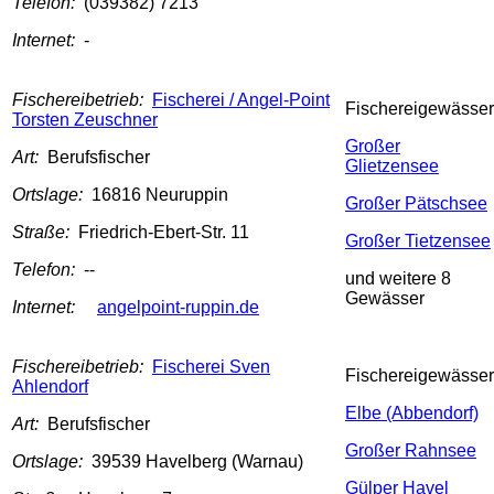
Telefon:
(039382) 7213
Internet:
-
Fischereibetrieb:
Fischerei / Angel-Point
Fischereigewässer
Torsten Zeuschner
Großer
Art:
Berufsfischer
Glietzensee
Ortslage:
16816 Neuruppin
Großer Pätschsee
Straße:
Friedrich-Ebert-Str. 11
Großer Tietzensee
Telefon:
--
und weitere 8
Gewässer
Internet:
angelpoint-ruppin.de
Fischereibetrieb:
Fischerei Sven
Fischereigewässer
Ahlendorf
Elbe (Abbendorf)
Art:
Berufsfischer
Großer Rahnsee
Ortslage:
39539 Havelberg (Warnau)
Gülper Havel