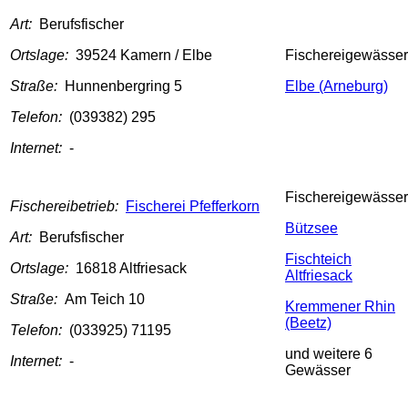
Art:
Berufsfischer
Ortslage:
39524 Kamern / Elbe
Fischereigewässer
Straße:
Hunnenbergring 5
Elbe (Arneburg)
Telefon:
(039382) 295
Internet:
-
Fischereigewässer
Fischereibetrieb:
Fischerei Pfefferkorn
Bützsee
Art:
Berufsfischer
Fischteich
Ortslage:
16818 Altfriesack
Altfriesack
Straße:
Am Teich 10
Kremmener Rhin
(Beetz)
Telefon:
(033925) 71195
und weitere 6
Internet:
-
Gewässer