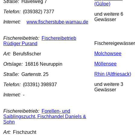
Straße:
Havelweg 7
(Gülpe)
Telefon:
(039382) 7377
und weitere 6
Gewässer
Internet:
www.fischerstube-warnau.de
Fischereibetrieb:
Fischereibetrieb
Fischereigewässer
Rüdiger Purand
Molchowsee
Art:
Berufsfischer
Möllensee
Ortslage:
16816 Neuruppin
Rhin (Altfriesack)
Straße:
Gartenstr. 25
und weitere 3
Telefon:
(03391) 398937
Gewässer
Internet:
-
Fischereibetrieb:
Forellen- und
Saiblingszucht, Fischhandel Daniels &
Sohn
Art:
Fischzucht