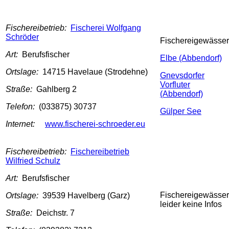
Fischereibetrieb:
Fischerei Wolfgang
Schröder
Fischereigewässer
Art:
Berufsfischer
Elbe (Abbendorf)
Ortslage:
14715 Havelaue (Strodehne)
Gnevsdorfer
Vorfluter
Straße:
Gahlberg 2
(Abbendorf)
Telefon:
(033875) 30737
Gülper See
Internet:
www.fischerei-schroeder.eu
Fischereibetrieb:
Fischereibetrieb
Wilfried Schulz
Art:
Berufsfischer
Fischereigewässer
Ortslage:
39539 Havelberg (Garz)
leider keine Infos
Straße:
Deichstr. 7