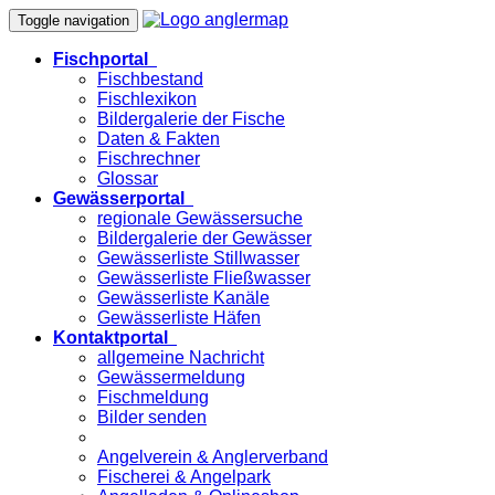
Toggle navigation
Fischportal
Fischbestand
Fischlexikon
Bildergalerie der Fische
Daten & Fakten
Fischrechner
Glossar
Gewässerportal
regionale Gewässersuche
Bildergalerie der Gewässer
Gewässerliste Stillwasser
Gewässerliste Fließwasser
Gewässerliste Kanäle
Gewässerliste Häfen
Kontaktportal
allgemeine Nachricht
Gewässermeldung
Fischmeldung
Bilder senden
Angelverein & Anglerverband
Fischerei & Angelpark