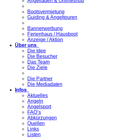
Angelladen & Onlineshop
Bootsvermietung
Guiding & Angeltouren
Bannerwerbung
Ferienhaus / Hausboot
Anzeige / Aktion
Über uns
Die Idee
Die Besucher
Das Team
Die Ziele
Die Partner
Die Mediadaten
Infos
Aktuelles
Angeln
Angelsport
FAQ’s
Abkürzungen
Quellen
Links
Listen