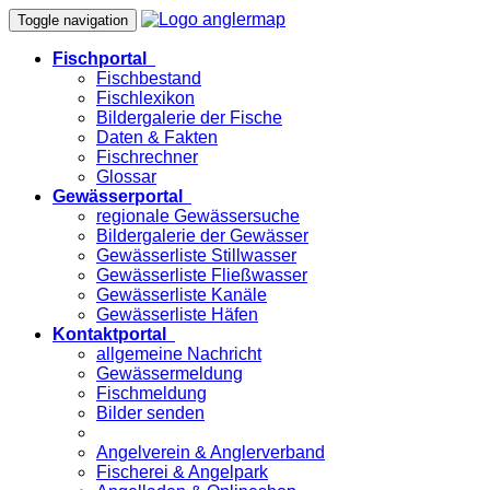
Toggle navigation
Fischportal
Fischbestand
Fischlexikon
Bildergalerie der Fische
Daten & Fakten
Fischrechner
Glossar
Gewässerportal
regionale Gewässersuche
Bildergalerie der Gewässer
Gewässerliste Stillwasser
Gewässerliste Fließwasser
Gewässerliste Kanäle
Gewässerliste Häfen
Kontaktportal
allgemeine Nachricht
Gewässermeldung
Fischmeldung
Bilder senden
Angelverein & Anglerverband
Fischerei & Angelpark