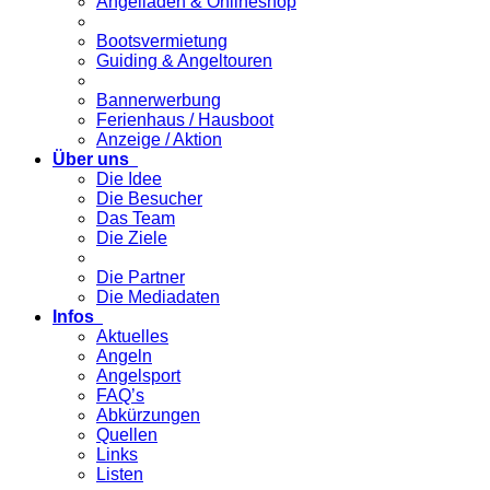
Angelladen & Onlineshop
Bootsvermietung
Guiding & Angeltouren
Bannerwerbung
Ferienhaus / Hausboot
Anzeige / Aktion
Über uns
Die Idee
Die Besucher
Das Team
Die Ziele
Die Partner
Die Mediadaten
Infos
Aktuelles
Angeln
Angelsport
FAQ’s
Abkürzungen
Quellen
Links
Listen