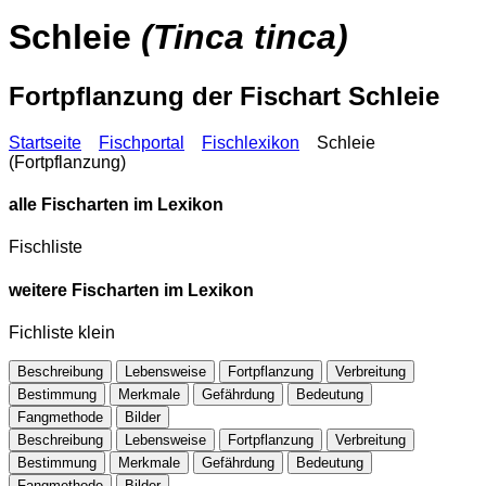
Schleie
(Tinca tinca)
Fortpflanzung der Fischart Schleie
Startseite
Fischportal
Fischlexikon
Schleie
(Fortpflanzung)
alle Fischarten im Lexikon
Fischliste
weitere Fischarten im Lexikon
Fichliste klein
Beschreibung
Lebensweise
Fortpflanzung
Verbreitung
Bestimmung
Merkmale
Gefährdung
Bedeutung
Fangmethode
Bilder
Beschreibung
Lebensweise
Fortpflanzung
Verbreitung
Bestimmung
Merkmale
Gefährdung
Bedeutung
Fangmethode
Bilder