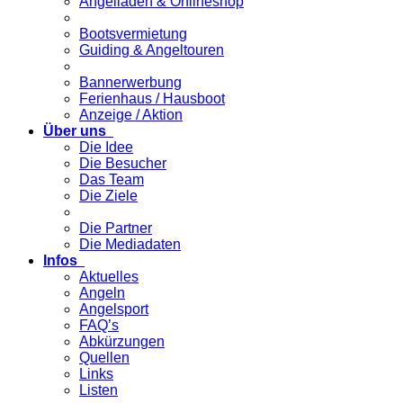
Angelladen & Onlineshop
Bootsvermietung
Guiding & Angeltouren
Bannerwerbung
Ferienhaus / Hausboot
Anzeige / Aktion
Über uns
Die Idee
Die Besucher
Das Team
Die Ziele
Die Partner
Die Mediadaten
Infos
Aktuelles
Angeln
Angelsport
FAQ’s
Abkürzungen
Quellen
Links
Listen