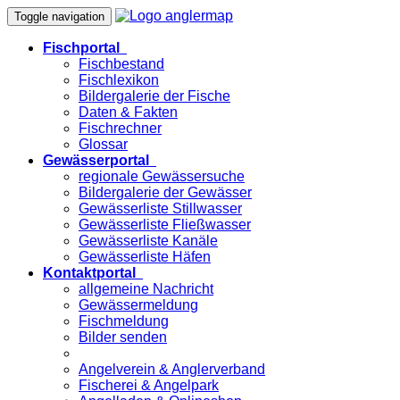
Toggle navigation
Fischportal
Fischbestand
Fischlexikon
Bildergalerie der Fische
Daten & Fakten
Fischrechner
Glossar
Gewässerportal
regionale Gewässersuche
Bildergalerie der Gewässer
Gewässerliste Stillwasser
Gewässerliste Fließwasser
Gewässerliste Kanäle
Gewässerliste Häfen
Kontaktportal
allgemeine Nachricht
Gewässermeldung
Fischmeldung
Bilder senden
Angelverein & Anglerverband
Fischerei & Angelpark