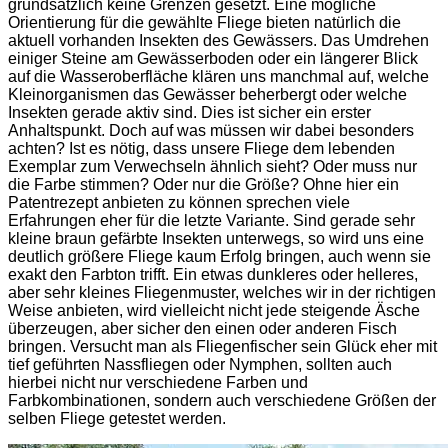
grundsätzlich keine Grenzen gesetzt. Eine mögliche
Orientierung für die gewählte Fliege bieten natürlich die
aktuell vorhanden Insekten des Gewässers. Das Umdrehen
einiger Steine am Gewässerboden oder ein längerer Blick
auf die Wasseroberfläche klären uns manchmal auf, welche
Kleinorganismen das Gewässer beherbergt oder welche
Insekten gerade aktiv sind. Dies ist sicher ein erster
Anhaltspunkt. Doch auf was müssen wir dabei besonders
achten? Ist es nötig, dass unsere Fliege dem lebenden
Exemplar zum Verwechseln ähnlich sieht? Oder muss nur
die Farbe stimmen? Oder nur die Größe? Ohne hier ein
Patentrezept anbieten zu können sprechen viele
Erfahrungen eher für die letzte Variante. Sind gerade sehr
kleine braun gefärbte Insekten unterwegs, so wird uns eine
deutlich größere Fliege kaum Erfolg bringen, auch wenn sie
exakt den Farbton trifft. Ein etwas dunkleres oder helleres,
aber sehr kleines Fliegenmuster, welches wir in der richtigen
Weise anbieten, wird vielleicht nicht jede steigende Äsche
überzeugen, aber sicher den einen oder anderen Fisch
bringen. Versucht man als Fliegenfischer sein Glück eher mit
tief geführten Nassfliegen oder Nymphen, sollten auch
hierbei nicht nur verschiedene Farben und
Farbkombinationen, sondern auch verschiedene Größen der
selben Fliege getestet werden.