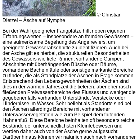
© Christian
Dietzel – Äsche auf Nymphe
Bei der Wahl geeigneter Fangplätze hilft neben eigenen
Erfahrungswerten – insbesondere an fremden Gewässern –
eine aufmerksame Begehung des Angelreviers, um
geeignete Gewässerabschnitte zu identifizieren. Auch bei
der Äsche gilt es hierbei, die strukturellen Besonderheiten
des Gewässers wie tiefe Rinnen, vorhandene Gumpen,
Abschnitte mit überhängenden Büsche oder Bäume,
vorhandene Bacheinläufe oder sonstige markante Bereiche
zu finden, die als Standplätze der Äschen in Frage kommen.
Entsprechend den Lebensgewohnheiten der Äschen sind
dies in der warmen Jahreszeit die tieferen, aber eher rasch
fließenden Freiwasserbereiche des Flusses und weniger die
gegebenenfalls vorhanden Unterstände, Verstecke oder
Hindernisse im Wasser. Sehr beliebt als Standorte sind bei
den Äschen allerdings Bereiche mit vorhandener
Unterwasservegetation wie zum Beispiel dem flutenden
Hahnenfuß. Diese Bereiche beinhalten oft besonders reiche
Bestände der unterschiedlichsten Kleinlebewesen und
werden daher auch von der Äsche gerne aufgesucht.
Darüber hinaus können wir natürlich auch nach vorhandener