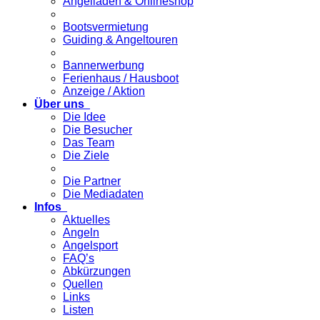
Angelladen & Onlineshop
Bootsvermietung
Guiding & Angeltouren
Bannerwerbung
Ferienhaus / Hausboot
Anzeige / Aktion
Über uns
Die Idee
Die Besucher
Das Team
Die Ziele
Die Partner
Die Mediadaten
Infos
Aktuelles
Angeln
Angelsport
FAQ’s
Abkürzungen
Quellen
Links
Listen