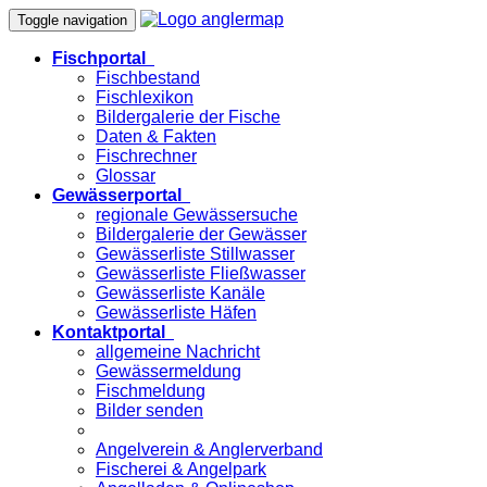
Toggle navigation
Fischportal
Fischbestand
Fischlexikon
Bildergalerie der Fische
Daten & Fakten
Fischrechner
Glossar
Gewässerportal
regionale Gewässersuche
Bildergalerie der Gewässer
Gewässerliste Stillwasser
Gewässerliste Fließwasser
Gewässerliste Kanäle
Gewässerliste Häfen
Kontaktportal
allgemeine Nachricht
Gewässermeldung
Fischmeldung
Bilder senden
Angelverein & Anglerverband
Fischerei & Angelpark