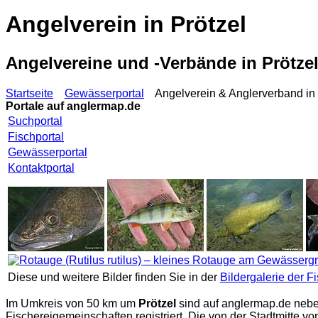
Angelverein in Prötzel
Angelvereine und -Verbände in Prötz
Startseite
Gewässerportal
Angelverein & Anglerverband in 
Portale auf
anglermap.de
Suchportal
Fischportal
Gewässerportal
Kontaktportal
Diese und weitere Bilder finden Sie in der
Bildergalerie der F
Im Umkreis von 50 km um
Prötzel
sind auf
anglermap.de
nebe
Fischereigemeinschaften registriert. Die von der Stadtmitte 