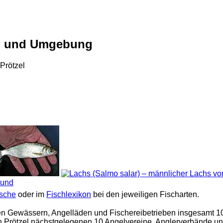
el und Umgebung
Prötzel
ische
oder im
Fischlexikon
bei den jeweiligen Fischarten.
n Gewässern, Angelläden und Fischereibetrieben insgesamt 10
von Prötzel nächstgelegenen 10 Angelvereine, Anglerverbände un