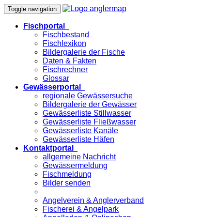
Toggle navigation
Fischportal
Fischbestand
Fischlexikon
Bildergalerie der Fische
Daten & Fakten
Fischrechner
Glossar
Gewässerportal
regionale Gewässersuche
Bildergalerie der Gewässer
Gewässerliste Stillwasser
Gewässerliste Fließwasser
Gewässerliste Kanäle
Gewässerliste Häfen
Kontaktportal
allgemeine Nachricht
Gewässermeldung
Fischmeldung
Bilder senden
Angelverein & Anglerverband
Fischerei & Angelpark