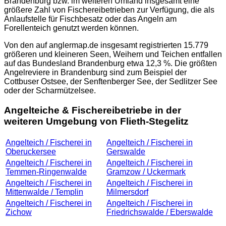
Brandenburg bzw. im weiteren Umland insgesamt eine
größere Zahl von Fischereibetrieben zur Verfügung, die als
Anlaufstelle für Fischbesatz oder das Angeln am
Forellenteich genutzt werden können.
Von den auf
anglermap.de
insgesamt registrierten 15.779
größeren und kleineren Seen, Weihern und Teichen entfallen
auf das Bundesland Brandenburg etwa 12,3 %. Die größten
Angelreviere in Brandenburg sind zum Beispiel der
Cottbuser Ostsee, der Senftenberger See, der Sedlitzer See
oder der Scharmützelsee.
Angelteiche & Fischereibetriebe in der
weiteren Umgebung von Flieth-Stegelitz
Angelteich / Fischerei in
Angelteich / Fischerei in
Oberuckersee
Gerswalde
Angelteich / Fischerei in
Angelteich / Fischerei in
Temmen-Ringenwalde
Gramzow / Uckermark
Angelteich / Fischerei in
Angelteich / Fischerei in
Mittenwalde / Templin
Milmersdorf
Angelteich / Fischerei in
Angelteich / Fischerei in
Zichow
Friedrichswalde / Eberswalde