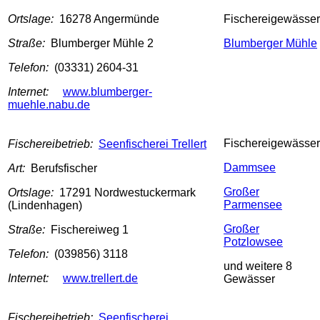
Ortslage:
16278 Angermünde
Fischereigewässer
Straße:
Blumberger Mühle 2
Blumberger Mühle
Telefon:
(03331) 2604-31
Internet:
www.blumberger-
muehle.nabu.de
Fischereigewässer
Fischereibetrieb:
Seenfischerei Trellert
Dammsee
Art:
Berufsfischer
Großer
Ortslage:
17291 Nordwestuckermark
Parmensee
(Lindenhagen)
Großer
Straße:
Fischereiweg 1
Potzlowsee
Telefon:
(039856) 3118
und weitere 8
Internet:
www.trellert.de
Gewässer
Fischereibetrieb:
Seenfischerei