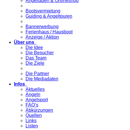
Angelladen & Onlineshop
Bootsvermietung
Guiding & Angeltouren
Bannerwerbung
Ferienhaus / Hausboot
Anzeige / Aktion
Über uns
Die Idee
Die Besucher
Das Team
Die Ziele
Die Partner
Die Mediadaten
Infos
Aktuelles
Angeln
Angelsport
FAQ’s
Abkürzungen
Quellen
Links
Listen