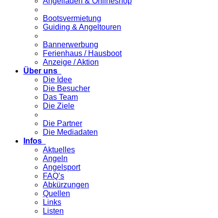
Angelladen & Onlineshop
Bootsvermietung
Guiding & Angeltouren
Bannerwerbung
Ferienhaus / Hausboot
Anzeige / Aktion
Über uns
Die Idee
Die Besucher
Das Team
Die Ziele
Die Partner
Die Mediadaten
Infos
Aktuelles
Angeln
Angelsport
FAQ’s
Abkürzungen
Quellen
Links
Listen