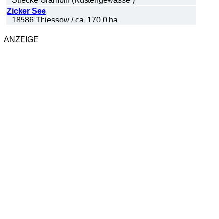
Strecke Grambin (Küstengewässer)
Zicker See
18586 Thiessow / ca. 170,0 ha
ANZEIGE