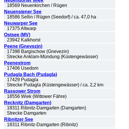
Neuendorfer Wiek
18569 Neuenkirchen / Rügen
Neuensiener See
18586 Sellin / Rügen (Seedorf) / ca. 47,0 ha
Neuwarper See
17375 Altwarp
Ostsee (MV)
23942 Kalkhorst
Peene (Gnevezin)
17398 Bargischow (Gnevezin)
Strecke Anklam-Mündung (Küstengewässer)
Peenestrom
17406 Usedom
Pudagla Bach (Pudagla)
17429 Pudagla
Strecke Pudagla (Küstengewässer) / ca. 2,2 km
Rassower Strom
18556 Wiek (Wittower Fähre)
Recknitz (Damgarten)
18311 Ribnitz-Damgarten (Damgarten)
Strecke Damgarten
Ribnitzer See
18311 Ribnitz-Damgarten (Ribnitz)