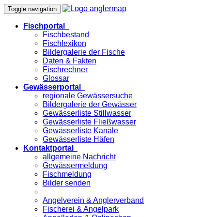
Toggle navigation
Fischportal
Fischbestand
Fischlexikon
Bildergalerie der Fische
Daten & Fakten
Fischrechner
Glossar
Gewässerportal
regionale Gewässersuche
Bildergalerie der Gewässer
Gewässerliste Stillwasser
Gewässerliste Fließwasser
Gewässerliste Kanäle
Gewässerliste Häfen
Kontaktportal
allgemeine Nachricht
Gewässermeldung
Fischmeldung
Bilder senden
Angelverein & Anglerverband
Fischerei & Angelpark