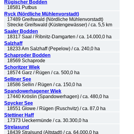
Rügischer Bodden
18581 Putbus
Ryck (Nördliche Mühlenvorstadt)
17489 Greifswald (Nördliche Mühlenvorstadt)
Strecke Greifswald (Küstengewässer) / ca. 5,5 km
Saaler Bodden
18317 Saal / Ribnitz-Damgarten / ca. 14.000,0 ha
Salzhaff
18233 Am Salzhaff (Pepelow) / ca. 240,0 ha
Schaproder Bodden
18569 Schaprode
Schoritzer Wiek
18574 Garz / Rügen / ca. 500,0 ha
Selliner See
18586 Sellin / Rügen / ca. 150,0 ha
Spandowerhagener Wiek
17440 Kröslin (Spandowerhagen) / ca. 480,0 ha
Spycker See
18551 Glowe / Rügen (Ruschvitz) / ca. 87,0 ha
Stettiner Haff
17373 Ueckermünde / ca. 30.300,0 ha
Strelasund
18439 Stralsund (Altstadt) / ca. 64.000,0 ha